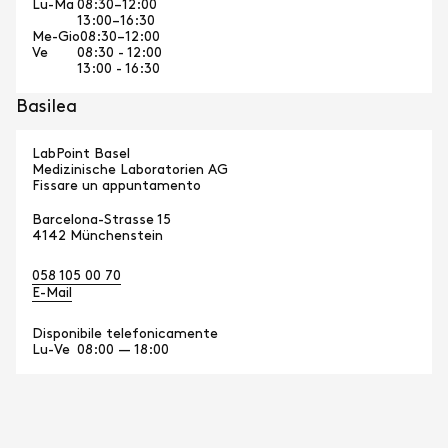
Lu-Ma
08:30–12:00
13:00–16:30
Me-Gio
08:30–12:00
Ve
08:30 - 12:00
13:00 - 16:30
Basilea
LabPoint Basel
Medizinische Laboratorien AG
Fissare un appuntamento
Barcelona-Strasse 15
4142 Münchenstein
058 105 00 70
E-Mail
Disponibile telefonicamente
Lu-Ve
08:00 — 18:00