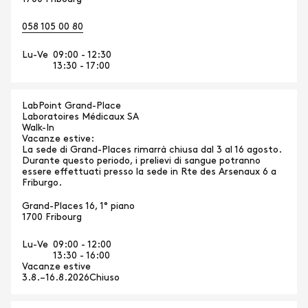
058 105 00 80
Lu-Ve
09:00 - 12:30
13:30 - 17:00
LabPoint Grand-Place
Laboratoires Médicaux SA
Walk-In
Vacanze estive:
La sede di Grand-Places rimarrà chiusa dal 3 al 16 agosto.
Durante questo periodo, i prelievi di sangue potranno
essere effettuati presso la sede in Rte des Arsenaux 6 a
Friburgo.
Grand-Places 16, 1° piano
1700 Fribourg
Lu-Ve
09:00 - 12:00
13:30 - 16:00
Vacanze estive
3.8.–16.8.2026
Chiuso